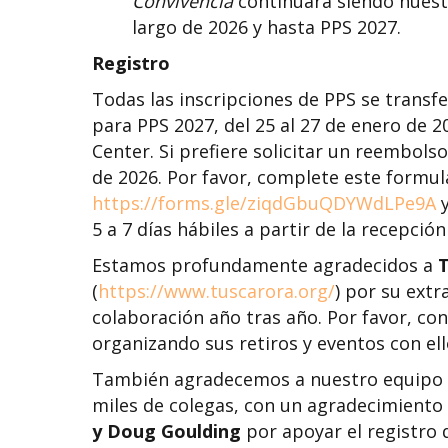
Convivencia
continuará siendo nues
largo de 2026 y hasta PPS 2027.
Registro
Todas las inscripciones de PPS se transfe
para PPS 2027, del 25 al 27 de enero de 
Center. Si prefiere solicitar un reembolso,
de 2026. Por favor, complete este formul
https://forms.gle/ziqdGbuQDYWdLPe9A
y
5 a 7 días hábiles a partir de la recepció
Estamos profundamente agradecidos a
T
(
https://www.tuscarora.org/
) por su extr
colaboración año tras año. Por favor, co
organizando sus retiros y eventos con ell
También agradecemos a nuestro equipo c
miles de colegas, con un agradecimiento
y Doug Goulding
por apoyar el registro 